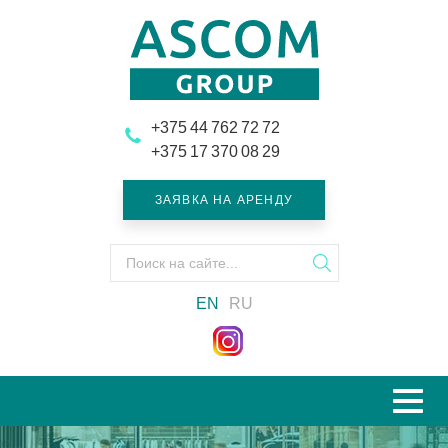
+375 44 762 72 72
+375 17 370 08 29
ЗАЯВКА НА АРЕНДУ
Поиск
Искать
на
на
сайте
EN
RU
сайте
Мен